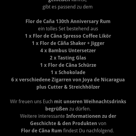
gibt es passend zu dem
Flor de Caña 130th Anniversary Rum
ein tolles Set bestehend aus
1 x Flor de Cãna Spresso Coffee Likör
1 x Flor de Cãña Shaker + Jigger
4 x Bambus Untersetzer
2 x Tasting Glas
1 x Flor de Cãna Schürze
1 x Schokolade
6 x verschiedene Zigarren von Joya de Nicaragua
plus Cutter & Streichhölzer
Wir freuen uns Euch
mit unseren Weihnachtsdrinks
begrüßen
zu dürfen.
Weitere interessante
Informationen zu der
Geschichte & den Produkten
von
Flor de Cãna Rum
findest Du nachfolgend.