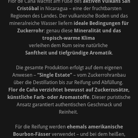
Flor de Caña wächst am Fuße des
aktiven Vulkans San
Cristóbal
in Nicaragua – eine der fruchtbarsten
Regionen des Landes. Der vulkanische Boden und das
mineralreiche Wasser liefern
ideale Bedingungen für
Zuckerrohr
: genau diese
Mineralität und das
tropisch-warme Klima
verleihen dem Rum seine natürliche
Sanftheit und tiefgründige Aromatik
.
Die gesamte Produktion erfolgt auf dem eigenen
Anwesen –
“Single Estate”
– vom Zuckerrohranbau
über die Destillation bis zur Reifung und Abfüllung.
Flor de Caña verzichtet bewusst auf Zuckerzusätze,
künstliche Farb- oder Aromastoffe
. Dieser puristische
Ansatz garantiert authentischen Geschmack und
Reinheit.
Für die Reifung werden
ehemals amerikanische
Bourbon-Fässer
verwendet – und bei dem heißen,