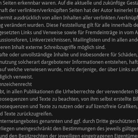
 Seiten erkennbar waren. Auf die aktuelle und zukünftige Gesta
aft der verlinkten/verknüpften Seiten hat der Autor keinerlei E
hiermit ausdrücklich von allen Inhalten aller verlinkten /verknüpf
g verändert wurden. Diese Feststellung gilt für alle innerhalb 
gesetzten Links und Verweise sowie für Fremdeinträge in vom A
ssionsforen, Linkverzeichnissen, Mailinglisten und in allen a
eren Inhalt externe Schreibzugriffe möglich sind.
rhafte oder unvollständige Inhalte und insbesondere für Schäden,
utzung solcherart dargebotener Informationen entstehen, hafte
 auf welche verwiesen wurde, nicht derjenige, der über Links auf
diglich verweist.
ennzeichenrecht
ebt, in allen Publikationen die Urheberrechte der verwendeten Bi
sequenzen und Texte zu beachten, von ihm selbst erstellte Bil
osequenzen und Texte zu nutzen oder auf lizenzfreie Grafike
d Texte zurückzugreifen.
 Internetangebotes genannten und ggf. durch Dritte geschützten
liegen uneingeschränkt den Bestimmungen des jeweils gültige
und den Besitzrechten der jeweiligen eingetragenen Eigentümer