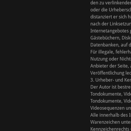
den zu verlinkenden
oder die Urhebersch
distanziert er sich 
nach der Linksetzun
Internetangebotes 
Gästebüchern, Disku
Datenbanken, auf d
Für illegale, fehle
Nutzung oder Nichtn
Anbieter der Seite,
Veröffentlichung le
3. Urheber- und K
Der Autor ist bestr
Tondokumente, Video
Tondokumente, Vide
Videosequenzen un
Alle innerhalb des
Warenzeichen unter
Kennzeichenrechts 