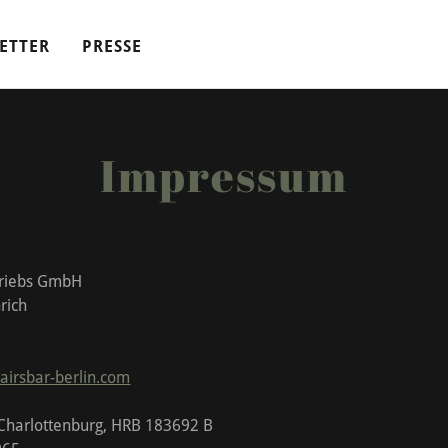
ETTER
PRESSE
Impressum
triebs GmbH
rich
airsbar-berlin.com
3
-Charlottenburg, HRB 183692 B