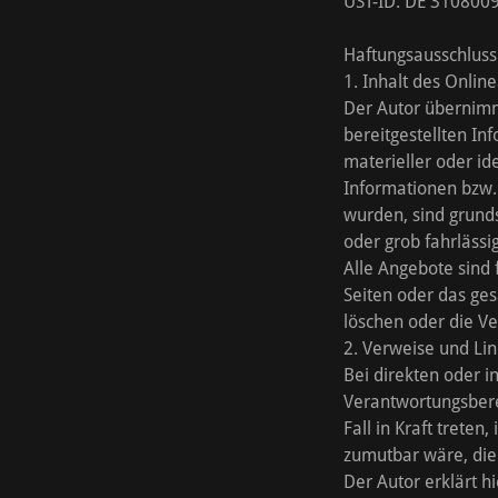
UST-ID: DE 31080
Haftungsausschluss
1. Inhalt des Onli
Der Autor übernimmt
bereitgestellten I
materieller oder id
Informationen bzw.
wurden, sind grunds
oder grob fahrlässi
Alle Angebote sind 
Seiten oder das ge
löschen oder die Ve
2. Verweise und Li
Bei direkten oder i
Verantwortungsbere
Fall in Kraft trete
zumutbar wäre, die
Der Autor erklärt h