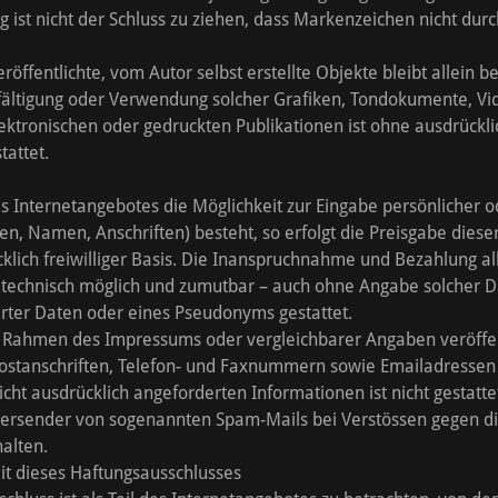
ist nicht der Schluss zu ziehen, dass Markenzeichen nicht durc
röffentlichte, vom Autor selbst erstellte Objekte bleibt allein 
elfältigung oder Verwendung solcher Grafiken, Tondokumente, 
lektronischen oder gedruckten Publikationen ist ohne ausdrück
stattet.
s Internetangebotes die Möglichkeit zur Eingabe persönlicher o
n, Namen, Anschriften) besteht, so erfolgt die Preisgabe diese
cklich freiwilliger Basis. Die Inanspruchnahme und Bezahlung a
it technisch möglich und zumutbar – auch ohne Angabe solcher D
rter Daten oder eines Pseudonyms gestattet.
 Rahmen des Impressums oder vergleichbarer Angaben veröffen
ostanschriften, Telefon- und Faxnummern sowie Emailadressen 
ht ausdrücklich angeforderten Informationen ist nicht gestattet
 Versender von sogenannten Spam-Mails bei Verstössen gegen di
halten.
it dieses Haftungsausschlusses