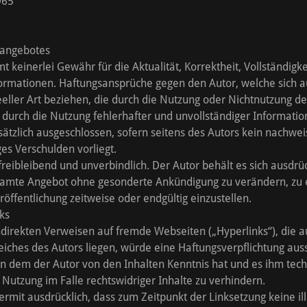
0965
neangebotes
 keinerlei Gewähr für die Aktualität, Korrektheit, Vollständigke
nformationen. Haftungsansprüche gegen den Autor, welche sich 
eeller Art beziehen, die durch die Nutzung oder Nichtnutzung 
 durch die Nutzung fehlerhafter und unvollständiger Informatio
ätzlich ausgeschlossen, sofern seitens des Autors kein nachweis
ges Verschulden vorliegt.
freibleibend und unverbindlich. Der Autor behält es sich ausdrück
samte Angebot ohne gesonderte Ankündigung zu verändern, zu 
röffentlichung zeitweise oder endgültig einzustellen.
nks
ndirekten Verweisen auf fremde Webseiten („Hyperlinks“), die 
iches des Autors liegen, würde eine Haftungsverpflichtung auss
n, in dem der Autor von den Inhalten Kenntnis hat und es ihm tec
 Nutzung im Falle rechtswidriger Inhalte zu verhindern.
iermit ausdrücklich, dass zum Zeitpunkt der Linksetzung keine il