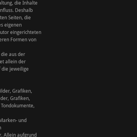
ltung, die Inhalte
influss. Deshalb
ten Seiten, die
des eigenen
utor eingerichteten
nderen Formen von
 die aus der
t allein der
 die jeweilige
lder, Grafiken,
der, Grafiken,
n, Tondokumente,
 Marken- und
n
. Allein aufgrund